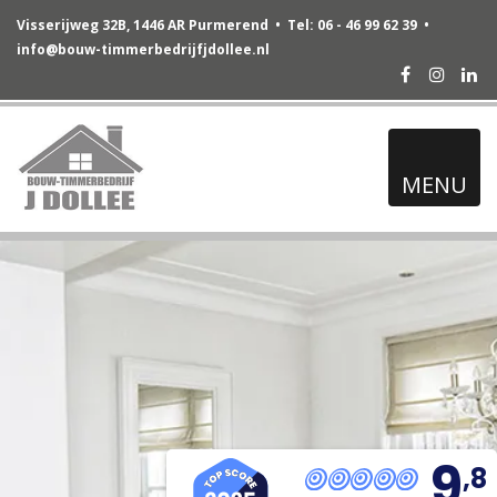
Visserijweg 32B, 1446 AR Purmerend • Tel: 06 - 46 99 62 39 •
info@bouw-timmerbedrijfjdollee.nl
Facebook
Instag
Lin
MENU
9
,8