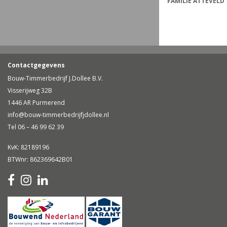
FAMILIE ATTEVELD
Contactgegevens
Bouw-Timmerbedrijf J.Dollee B.V.
Visserijweg 32B
1446 AR Purmerend
info@bouw-timmerbedrijfjdollee.nl
Tel 06 – 46 99 62 39
KvK: 82189196
BTWnr: 862369642B01