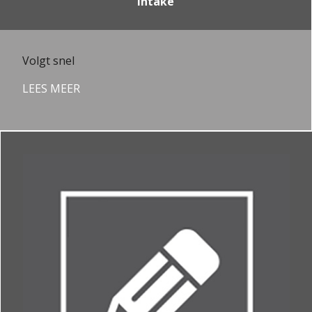
Intake
Volgt snel
LEES MEER