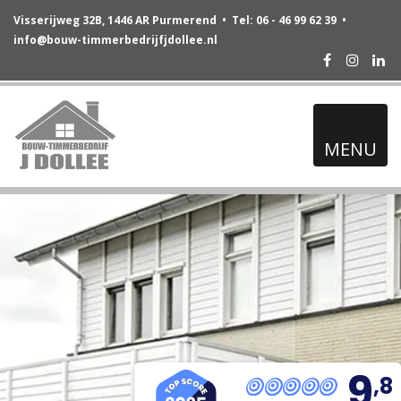
Visserijweg 32B, 1446 AR Purmerend • Tel: 06 - 46 99 62 39 •
info@bouw-timmerbedrijfjdollee.nl
Facebook
Instag
Lin
MENU
9
,8