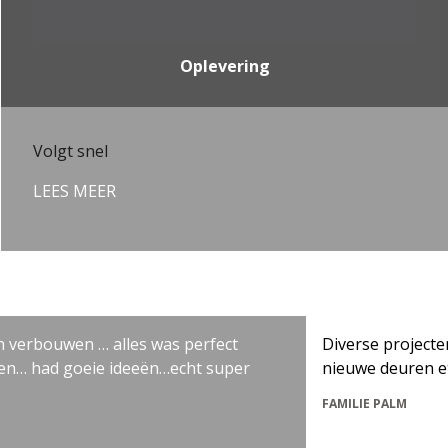
Oplevering
Volgt snel
LEES MEER
bouwen … alles was perfect
Diverse projecten in w
d goeie ideeën…echt super
nieuwe deuren etc.
FAMILIE PALM