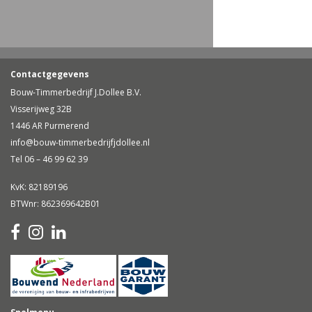
Contactgegevens
Bouw-Timmerbedrijf J.Dollee B.V.
Visserijweg 32B
1446 AR Purmerend
info@bouw-timmerbedrijfjdollee.nl
Tel 06 – 46 99 62 39
KvK: 82189196
BTWnr: 862369642B01