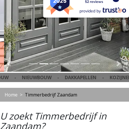
52 reviews
Vorige
Vol
provided by
 NIEUWBOUW - DAKKAPELLEN - KOZIJNEN -
Home
Timmerbedrijf Zaandam
U zoekt Timmerbedrijf in
Zaandam?