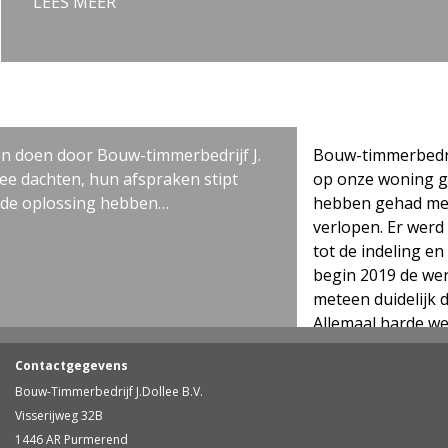
LEES MEER
 door Bouw-timmerbedrijf J.
Bouw-timmerbedrijf J. Do
ten, hun afspraken stipt
op onze woning gerealisee
ossing hebben…
hebben gehad met Jordy i
verlopen. Er werd actief
tot de indeling en andere
begin 2019 de werkzaamh
meteen duidelijk dat er 
Allemaal harde werkers en
zo’n grote verbouwing he
Contactgegevens
het gezinsleven. Er werd 
Bouw-Timmerbedrijf J.Dollee B.V.
eindresultaat is fantastis
Visserijweg 32B
Bouw-timmerbedrijf J. Dol
1446 AR Purmerend