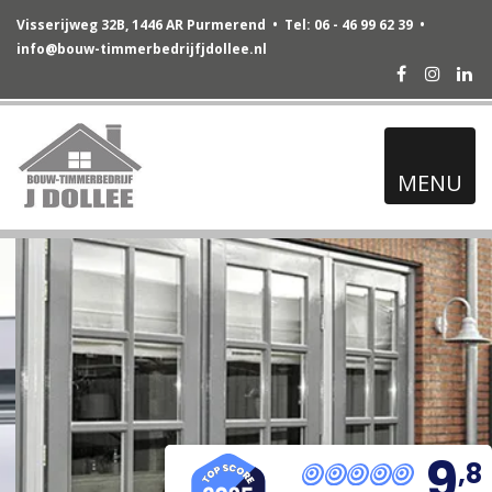
Visserijweg 32B, 1446 AR Purmerend • Tel: 06 - 46 99 62 39 •
info@bouw-timmerbedrijfjdollee.nl
Facebook
Instag
Lin
MENU
9
,8