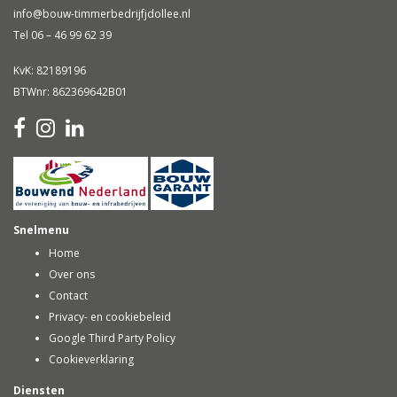
FAM. VESSIES
info@bouw-timmerbedrijfjdollee.nl
Tel 06 – 46 99 62 39
KvK: 82189196
BTWnr: 862369642B01
Snelmenu
Home
Over ons
Contact
Privacy- en cookiebeleid
Google Third Party Policy
Cookieverklaring
Diensten