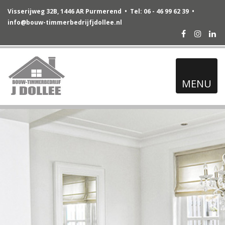
Visserijweg 32B, 1446 AR Purmerend • Tel: 06 - 46 99 62 39 •
info@bouw-timmerbedrijfjdollee.nl
Facebook
Instag
Lin
MENU