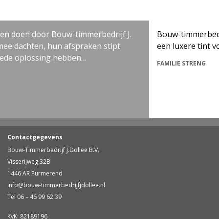
oen door Bouw-timmerbedrijf J.
Bouw-timmerbedrijf J. 
achten, hun afspraken stipt
een luxere tint voorzie
plossing hebben…
FAMILIE STRENG
Contactgegevens
Bouw-Timmerbedrijf J.Dollee B.V.
Visserijweg 32B
1446 AR Purmerend
info@bouw-timmerbedrijfjdollee.nl
Tel 06 – 46 99 62 39
KvK: 82189196