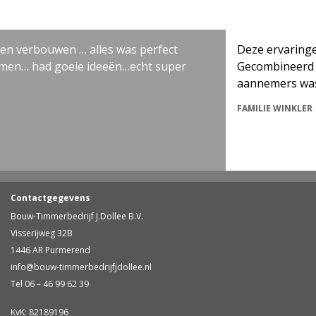
rbouwen … alles was perfect
Deze ervaringen ware
ad goeie ideeën…echt super
Gecombineerd met een
aannemers was dit de
FAMILIE WINKLER
Contactgegevens
Bouw-Timmerbedrijf J.Dollee B.V.
Visserijweg 32B
1446 AR Purmerend
info@bouw-timmerbedrijfjdollee.nl
Tel 06 – 46 99 62 39
KvK: 82189196