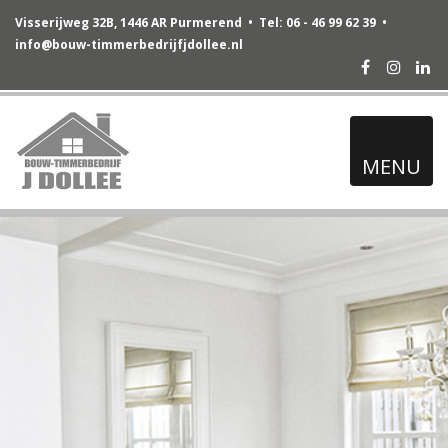
Visserijweg 32B, 1446 AR Purmerend • Tel: 06 - 46 99 62 39 •
info@bouw-timmerbedrijfjdollee.nl
Facebook
Instag
Lin
MENU