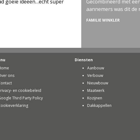
n…echt super
Gecombineerd met een scherpe offert
aannemers was dit de reden voor ons
FAMILIE WINKLER
enu
Diensten
Home
Aanbouw
Over ons
Verbouw
Contact
Nieuwbouw
rivacy- en cookiebeleid
Maatwerk
oogle Third Party Policy
Kozijnen
ookieverklaring
Dakkappellen