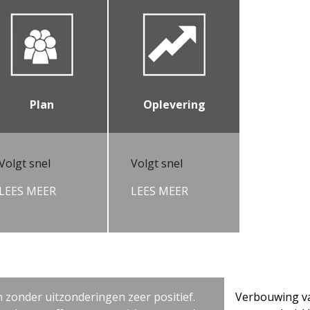
Plan
Oplevering
Volgt snel
Volgt snel
LEES MEER
LEES MEER
deringen zeer positief.
Verbouwing van gehele woon