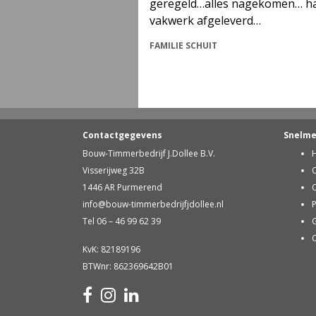
geregeld…alles nagekomen… had goeie ideeë
vakwerk afgeleverd…
FAMILIE SCHUIT
Contactgegevens
Snelm
Bouw-Timmerbedrijf J.Dollee B.V.
Visserijweg 32B
1446 AR Purmerend
info@bouw-timmerbedrijfjdollee.nl
P
Tel 06 – 46 99 62 39
G
C
KvK: 82189196
BTWnr: 862369642B01