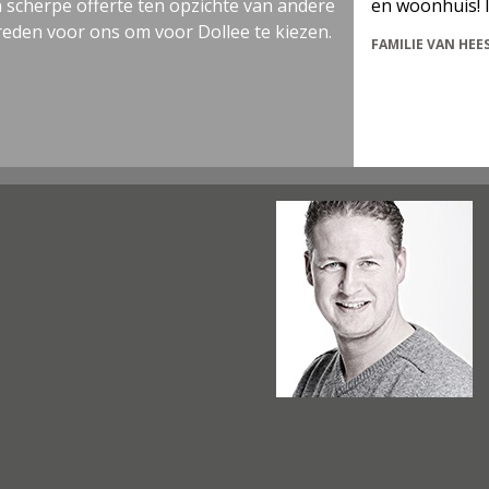
e ten opzichte van andere
en woonhuis! In een woord:
 om voor Dollee te kiezen.
FAMILIE VAN HEES