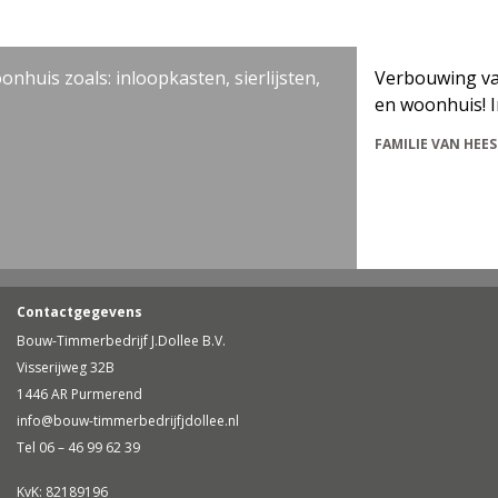
zoals: inloopkasten, sierlijsten,
Verbouwing van gehe
en woonhuis! In een 
FAMILIE VAN HEES
Contactgegevens
Bouw-Timmerbedrijf J.Dollee B.V.
Visserijweg 32B
1446 AR Purmerend
info@bouw-timmerbedrijfjdollee.nl
Tel 06 – 46 99 62 39
KvK: 82189196