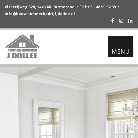
Visserijweg 32B, 1446 AR Purmerend • Tel: 06 - 46 99 62 39 •
info@bouw-timmerbedrijfjdollee.nl
Facebook
Instag
Lin
MENU