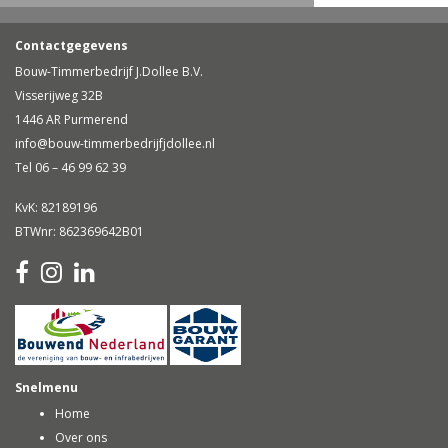
Contactgegevens
Bouw-Timmerbedrijf J.Dollee B.V.
Visserijweg 32B
1446 AR Purmerend
info@bouw-timmerbedrijfjdollee.nl
Tel 06 – 46 99 62 39
KvK: 82189196
BTWnr: 862369642B01
Snelmenu
Home
Over ons