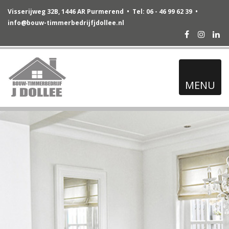
Visserijweg 32B, 1446 AR Purmerend • Tel: 06 - 46 99 62 39 •
info@bouw-timmerbedrijfjdollee.nl
Facebook
Instag
Lin
MENU