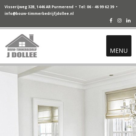
Visserijweg 32B, 1446 AR Purmerend • Tel: 06 - 46 99 62 39 •
info@bouw-timmerbedrijfjdollee.nl
Facebook
Instag
Lin
MENU