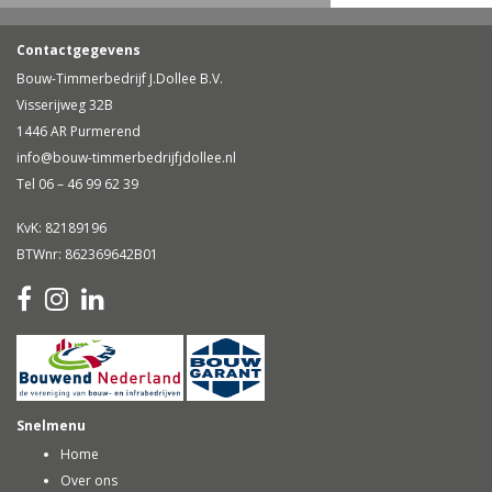
Contactgegevens
Bouw-Timmerbedrijf J.Dollee B.V.
Visserijweg 32B
1446 AR Purmerend
info@bouw-timmerbedrijfjdollee.nl
Tel 06 – 46 99 62 39
KvK: 82189196
BTWnr: 862369642B01
Snelmenu
Home
Over ons