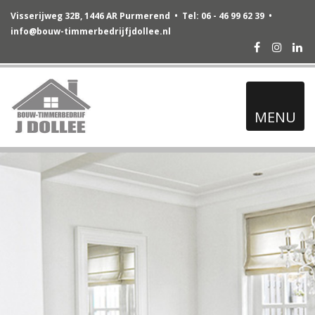
Visserijweg 32B, 1446 AR Purmerend • Tel: 06 - 46 99 62 39 •
info@bouw-timmerbedrijfjdollee.nl
Facebook
Instag
Lin
MENU