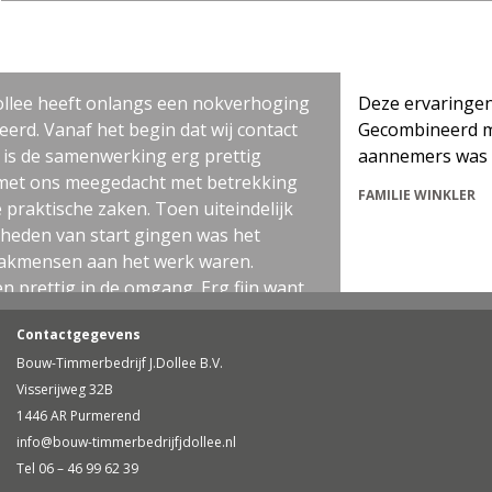
heeft onlangs een nokverhoging
Deze ervaringen waren
anaf het begin dat wij contact
Gecombineerd met een 
samenwerking erg prettig
aannemers was dit de 
ons meegedacht met betrekking
FAMILIE WINKLER
ische zaken. Toen uiteindelijk
van start gingen was het
nsen aan het werk waren.
tig in de omgang. Erg fijn want
ch best wel een grote impact op
Contactgegevens
s netjes gewerkt en het
Bouw-Timmerbedrijf J.Dollee B.V.
j zijn er erg blij mee en kunnen
Visserijweg 32B
an harte aanbevelen!
1446 AR Purmerend
info@bouw-timmerbedrijfjdollee.nl
Tel 06 – 46 99 62 39