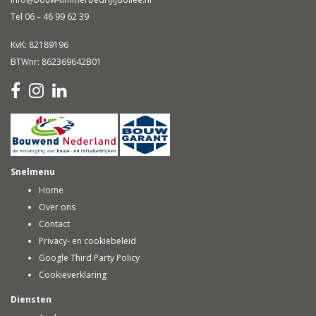
Tel 06 – 46 99 62 39
KvK: 82189196
BTWnr: 862369642B01
Snelmenu
Home
Over ons
Contact
Privacy- en cookiebeleid
Google Third Party Policy
Cookieverklaring
Diensten