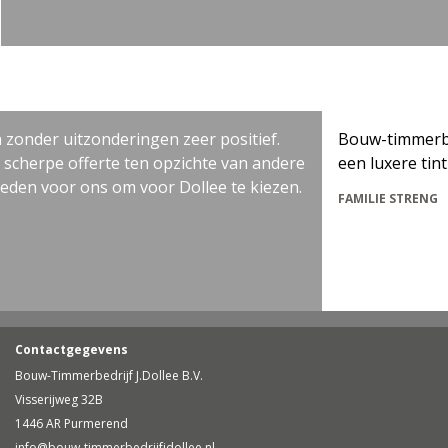
er uitzonderingen zeer positief.
Bouw-timmerbedrijf 
pe offerte ten opzichte van andere
een luxere tint voor
 voor ons om voor Dollee te kiezen.
FAMILIE STRENG
Contactgegevens
Bouw-Timmerbedrijf J.Dollee B.V.
Visserijweg 32B
1446 AR Purmerend
info@bouw-timmerbedrijfjdollee.nl