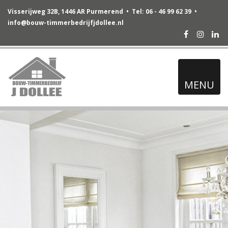
Visserijweg 32B, 1446 AR Purmerend • Tel: 06 - 46 99 62 39 •
info@bouw-timmerbedrijfjdollee.nl
Facebook
Instag
Lin
MENU