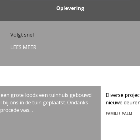
Oplevering
Volgt snel
LEES MEER
grote loods een tuinhuis gebouwd
Diverse projecten in 
ns in de tuin geplaatst. Ondanks
nieuwe deuren etc.
ede was…
FAMILIE PALM