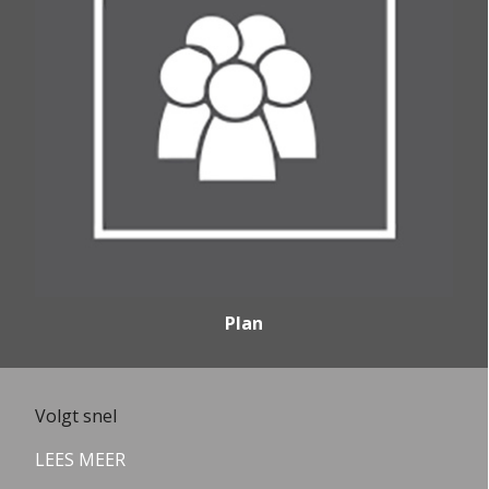
Plan
Volgt snel
LEES MEER