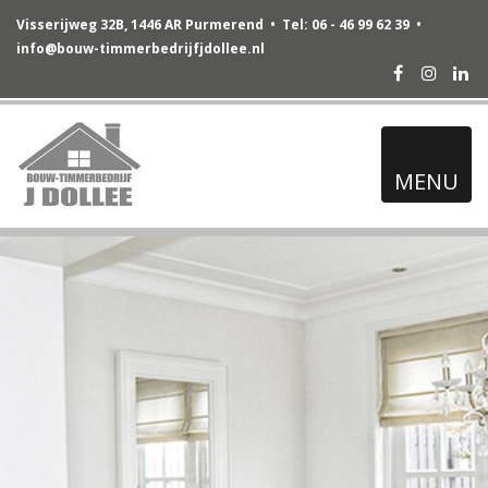
Visserijweg 32B, 1446 AR Purmerend • Tel: 06 - 46 99 62 39 •
info@bouw-timmerbedrijfjdollee.nl
Facebook
Instag
Lin
MENU