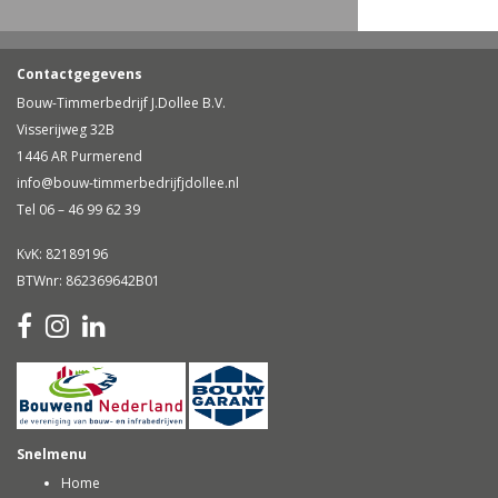
Contactgegevens
Bouw-Timmerbedrijf J.Dollee B.V.
Visserijweg 32B
1446 AR Purmerend
info@bouw-timmerbedrijfjdollee.nl
Tel 06 – 46 99 62 39
KvK: 82189196
BTWnr: 862369642B01
Snelmenu
Home